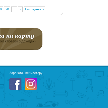
0
20
...
»
Последняя »
Заработок вебмастеру