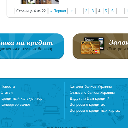
Страница 4 из 22
« Первая
«
...
2
3
4
5
6
...
1
Новости
Каталог банков Украины
Статьи
Отзывы о банках Украины
Кредитный калькулятор
Дадут ли Вам кредит?
Конвертер валют
Вопросы о кредитах
Вопросы о кредитных картах