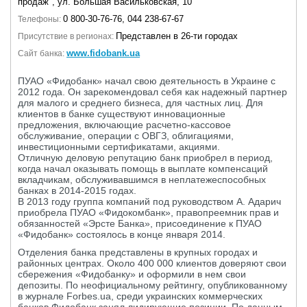
продаж", ул. Большая Васильковская, 10
0 800-30-76-76, 044 238-67-67
Телефоны:
Представлен в 26-ти городах
Присутствие в регионах:
www.fidobank.ua
Сайт банка:
ПУАО «Фидобанк» начал свою деятельность в Украине с
2012 года. Он зарекомендовал себя как надежный партнер
для малого и среднего бизнеса, для частных лиц. Для
клиентов в банке существуют инновационные
предложения, включающие расчетно-кассовое
обслуживание, операции с ОВГЗ, облигациями,
инвестиционными сертификатами, акциями.
Отличную деловую репутацию банк приобрел в период,
когда начал оказывать помощь в выплате компенсаций
вкладчикам, обслуживавшимся в неплатежеспособных
банках в 2014-2015 годах.
В 2013 году группа компаний под руководством А. Адарич
приобрела ПУАО «Фидокомбанк», правопреемник прав и
обязанностей «Эрсте Банка», присоединение к ПУАО
«Фидобанк» состоялось в конце января 2014.
Отделения банка представлены в крупных городах и
районных центрах. Около 400 000 клиентов доверяют свои
сбережения «Фидобанку» и оформили в нем свои
депозиты. По неофициальному рейтингу, опубликованному
в журнале Forbes.ua, среди украинских коммерческих