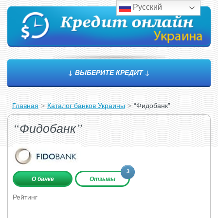
Русский
↓ ВЫБЕРИТЕ КРЕДИТ ↓
Главная
>
Каталог банков Украины
>
“Фидобанк”
“Фидобанк”
3
О банке
Отзывы
Рейтинг