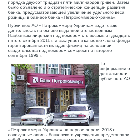
порядка двухсот тридцати пяти миллиардов гривен. Затем
было объявлено и о стратегической концепции развития
банка, предусматривающей увеличение удельного веса
розницы в бизнесе банка «Петрокоммерц-Украина».
Публичное АО «Петрокоммерц-Украина» ведет свою
деятельность на основе выданной отечественным
Нацбанком лицензии под номером сто восемь от двадцать
пятого октября 2011 г. и выступает в качестве члена фонда
гарантированности вкладов физлиц на основании
свидетельства под номером семьдесят от второго
сентября 1999 г.
По
информации о
деятельности
публичного АО
«Петрокоммерц-Украина» на первое апреля 2013 г.
совокупные активы банковского учреждения представляли
собой сумму порядка одного миллиарда трехсот