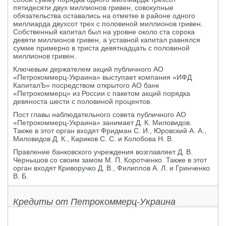
пятидесяти двух миллионов гривен, совокупные
обязательства оставались на отметке в районе одного
миллиарда двухсот трех с половиной миллионов гривен.
Собственный капитал был на уровне около ста сорока
девяти миллионов гривен, а уставной капитал равнялся
сумме примерно в триста девятнадцать с половиной
миллионов гривен.
Ключевым держателем акций публичного АО
«Петрокоммерц-Украина» выступает компания «ИФД
КапиталЪ» посредством открытого АО банк
«Петрокоммерц» из России с пакетом акций порядка
девяноста шести с половиной процентов.
Пост главы наблюдательного совета публичного АО
«Петрокоммерц-Украина» занимает Д. К. Миловидов.
Также в этот орган входят Фридман С. И., Юровский А. А.,
Миловидов Д. К., Кариков С. С. и Колобова Н. В.
Правление банковского учреждения возглавляет Д. В.
Чернышов со своим замом М. П. Коротченко. Также в этот
орган входят Криворучко Д. В., Филиппов А. Л. и Гринченко
В. Б.
Кредиты от Петрокоммерц-Украина