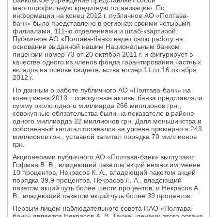
Банковское учреждение представляет собой
многопрофильную кредитную организацию. По
информации на конец 2012 г. публичное АО «Полтава-
банк» было представлено в регионах своими четырьмя
филиалами, 111-ю отделениями и штаб-квартирой.
Публичное АО «Полтава-банк» ведет свою работу на
основании выданной нашим Национальным банком
лицензии номер 73 от 20 октября 2011 г. и фигурирует в
качестве одного из членов фонда гарантирования частных
вкладов на основе свидетельства номер 11 от 16 октября
2012 г.
По данным о работе публичного АО «Полтава-банк» на
конец июня 2013 г. совокупные активы банка представляли
сумму около одного миллиарда 266 миллионов грн.,
совокупные обязательства были на показателе в районе
одного миллиарда 22 миллионов грн. Доля меньшинства и
собственный капитал оставался на уровне примерно в 243
миллионов грн., уставной капитал порядка 70 миллионов
грн.
Акционерами публичного АО «Полтава-банк» выступают
Гофман В. В., владеющий пакетом акций немногим менее
10 процентов, Некрасов К. А., владеющий пакетом акций
порядка 39,9 процентов, Некрасов Л. А., владеющий
пакетом акций чуть более шести процентов, и Некрасов А.
В., владеющий пакетом акций чуть более 39 процентов.
Первым лицом наблюдательного совета ПАО «Полтава-
банк» является Некрасов А. В. Также членами этого органа