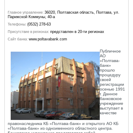
36020, Полтавская область, Полтава, ул.
Главное управление:
Парижской Коммуны, 40-а
(0532) 278-63
Телефоны:
представлен в 20-ти регионах
Присутствие в регионах:
www.poltavabank.com
Сайт банка:
Публичное
АО
«Полтава-
банк»
прошло
процедуру
своей
регистрации
осенью 1991
г. Данное
банковское
учреждение
выступает в
качестве
правонаследника КБ «Полтава-банк» и открытого АО КБ
«Полтава-банк» из одноименного областного центра.